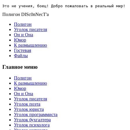
Это не учения, боец! Добро пожаловать в реальный мир!
Полигон DISc0nNecT'a
Полигон
Уголок писателя
Он и Она
Юмор
К размышлению
Гостевая
Файлы
Главное меню
Полигон
К размышлению
Юмор
Он и Она
Уголок писателя
Уголок поэта
Уголок юриста
Уголок программиста
Уголок бухгалтера
Уголок психолога