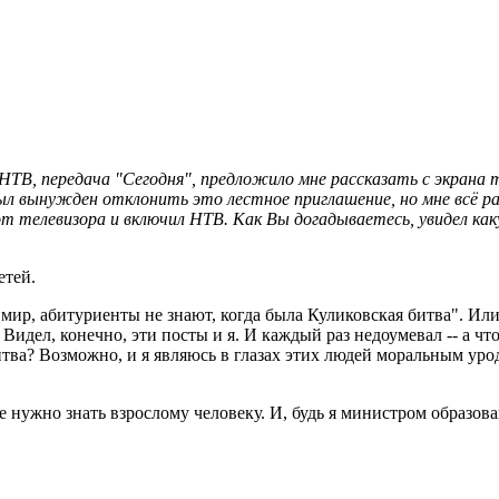
и. НТВ, передача "Сегодня", предложило мне рассказать с экрана
был вынужден отклонить это лестное приглашение, но мне всё р
 телевизора и включил НТВ. Как Вы догадываетесь, увидел каку
етей.
ир, абитуриенты не знают, когда была Куликовская битва". Или
Видел, конечно, эти посты и я. И каждый раз недоумевал -- а что
итва? Возможно, и я являюсь в глазах этих людей моральным уро
е нужно знать взрослому человеку. И, будь я министром образов