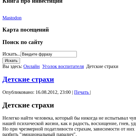
Книга про инвестиции
Mastodon
Карта посещений
Поиск по сайту
Искать...
Вы здесь:
Онлайн
Уголок воспитателя
Детские страхи
Детские страхи
Опубликовано: 16.08.2012, 23:00
|
Печать
|
Детские страхи
Нелегко найти человека, который бы никогда не испытывал чув
нашей психической жизни, как и радость, восхищение, гнев, уд
Но при чрезмерной податливости страхам, зависимости от них 
разбить "эмоциональный паралич".