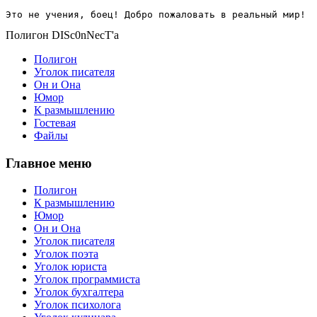
Это не учения, боец! Добро пожаловать в реальный мир!
Полигон DISc0nNecT'a
Полигон
Уголок писателя
Он и Она
Юмор
К размышлению
Гостевая
Файлы
Главное меню
Полигон
К размышлению
Юмор
Он и Она
Уголок писателя
Уголок поэта
Уголок юриста
Уголок программиста
Уголок бухгалтера
Уголок психолога