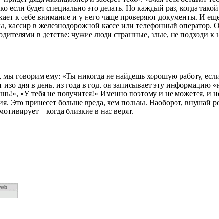
о если будет специально это делать. Но каждый раз, когда тако
кает к себе внимание и у него чаще проверяют документы. И ещ
ы, кассир в железнодорожной кассе или телефонный оператор. О
одителями в детстве: чужие люди страшные, злые, не подходи к 
ся, мы говорим ему: «Ты никогда не найдешь хорошую работу, если
т изо дня в день, из года в год, он записывает эту информацию «
!», «У тебя не получится!» Именно поэтому и не можется, и не
я. Это принесет больше вреда, чем пользы. Наоборот, внушай реб
мотивирует – когда близкие в нас верят.