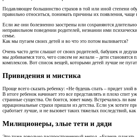
Подавляющее большинство страхов в той или иной степени обу
правильно относиться, понимать причины их появления, чаще в
Если же они болезненно заострены или сохраняются длительное
неправильном поведении родителей, незнании ими психически
семье.
Как мы пугаем своих детей и во что это потом выливается?
Очень часто дети слышат от своих родителей, бабушек и деду
мы добиваемся того, чего совсем не желали – дети становятся
комплексов. Вот список вещей, которыми детей лучше не пугат
Привидения и мистика
Проще всего сказать ребенку: «Не будешь спать – придет злой в
В итоге ребенок начинает это все представлять и плохо спит уже
странные существа. Он боится, зовет маму. Встречались ли вам
иррациональные страхи пришли из детства. Если уж хотите при
сработает лучше, и не вызовет таких тяжелых последствий, как
Милиционеры, злые тети и дяди
Это тоже довольно распространенный метод. «Будешь плакать – п