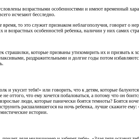
словлены возрастными особенностями и имеют временный характ
сего исчезают бесследно.
 время, то это служит признаком неблагополучия, говорит о не
х и возрастных особенностей ребенка, наличии у них самих стр
шек страшилки, которые призваны утихомирить их и призвать к 
 плаксивыми, раздражительными и долгие годы потом избавляются
ь.
олк и укусит тебя!» или говорить, что к детям, которые балуютс
 не оттого, что ему хочется побаловаться, а потому что он боится
 взрослые люди, которые панически боятся темноты? Боятся ночев
струнить расшалившегося на ночь ребенка, лучше скажите ему: «
 мистические истории.
ридет дядя милиционер и заберет тебя». «Злая тетя оставит тебя