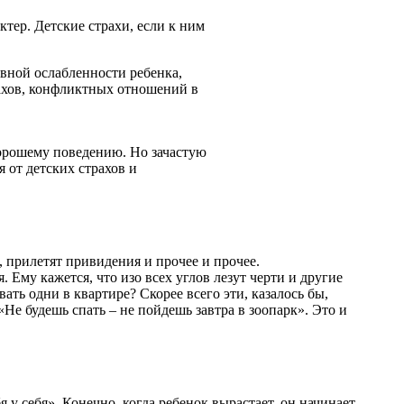
ер. Детские страхи, если к ним
рвной ослабленности ребенка,
ахов, конфликтных отношений в
хорошему поведению. Но зачастую
 от детских страхов и
я, прилетят привидения и прочее и прочее.
. Ему кажется, что изо всех углов лезут черти и другие
ать одни в квартире? Скорее всего эти, казалось бы,
Не будешь спать – не пойдешь завтра в зоопарк». Это и
 у себя». Конечно, когда ребенок вырастает, он начинает