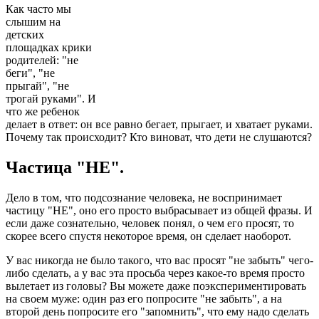
Как часто мы
слышим на
детских
площадках крики
родителей: "не
беги", "не
прыгай", "не
трогай руками". И
что же ребенок
делает в ответ: он все равно бегает, прыгает, и хватает руками.
Почему так происходит? Кто виноват, что дети не слушаются?
Частица "НЕ".
Дело в том, что подсознание человека, не воспринимает
частицу "НЕ", оно его просто выбрасывает из общей фразы. И
если даже сознательно, человек понял, о чем его просят, то
скорее всего спустя некоторое время, он сделает наоборот.
У вас никогда не было такого, что вас просят "не забыть" чего-
либо сделать, а у вас эта просьба через какое-то время просто
вылетает из головы? Вы можете даже поэкспериментировать
на своем муже: один раз его попросите "не забыть", а на
второй день попросите его "запомнить", что ему надо сделать