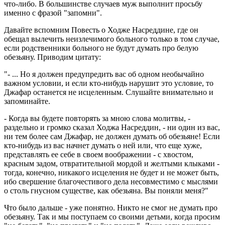
что-либо. В большинстве случаев муж выполнит просьбу
именно с фразой "запомни".
Давайте вспомним Повесть о Ходже Насреддине, где он
обещал вылечить неизлечимого больного только в том случае,
если родственники больного не будут думать про белую
обезьяну. Приводим цитату:
"- ... Но я должен предупредить вас об одном необычайно
важном условии, и если кто-нибудь нарушит это условие, то
Джафар останется не исцеленным. Слушайте внимательно и
запоминайте.
- Когда вы будете повторять за мною слова молитвы, -
раздельно и громко сказал Ходжа Насреддин, - ни один из вас,
ни тем более сам Джафар, не должен думать об обезьяне! Если
кто-нибудь из вас начнет думать о ней или, что еще хуже,
представлять ее себе в своем воображении - с хвостом,
красным задом, отвратительной мордой и желтыми клыками -
тогда, конечно, никакого исцеления не будет и не может быть,
ибо свершение благочестивого дела несовместимо с мыслями
о столь гнусном существе, как обезьяна. Вы поняли меня?"
Что было дальше - уже понятно. Никто не смог не думать про
обезьяну. Так и мы поступаем со своими детьми, когда просим