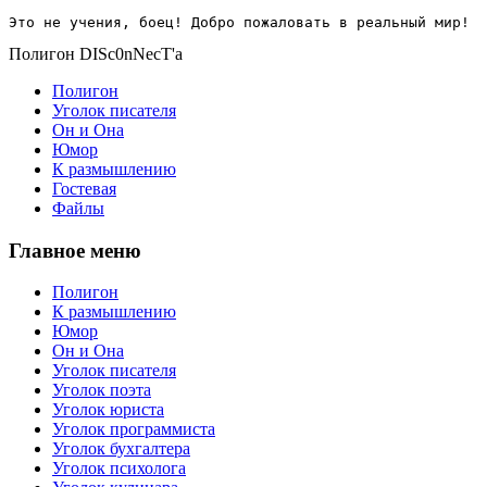
Это не учения, боец! Добро пожаловать в реальный мир!
Полигон DISc0nNecT'a
Полигон
Уголок писателя
Он и Она
Юмор
К размышлению
Гостевая
Файлы
Главное меню
Полигон
К размышлению
Юмор
Он и Она
Уголок писателя
Уголок поэта
Уголок юриста
Уголок программиста
Уголок бухгалтера
Уголок психолога