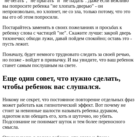
"не бегать", "не прыгать" и "не падать". Даже если вежливо
вы попросите ребенка "не хлопать дверью" - он
непроизвольно, но хлопнет, не со зла, только потому, что это
вы его об этом попросили.
Постарайтесь заменять в своих пожеланиях и просьбах к
ребенку слова с частицей "не". Скажите лучше: закрой дверь
тихонечко; обходи лужи, давай пойдем спокойно; оставь это -
пусть лежит.
Поначалу, будет немного трудновато следить за своей речью,
но позже - войдет в привычку. И вы увидите, что ваш ребенок
станет самым послушным на свете.
Еще один совет, что нужно сделать,
чтобы ребенок вас слушался.
Никому не секрет, что постоянное повторение отдельных фраз
может работать как гипнотический эффект. Вот почему не
стоит за невинные шалости называть ребенка дураком,
идиотом или обещать его, хоть и шуточно, но убить.
Подсознание не понимает шуток и тем более переносного
смысла.