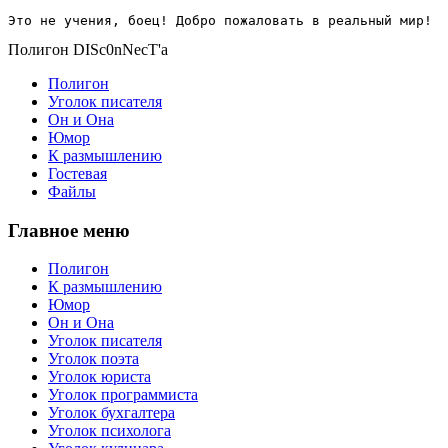
Это не учения, боец! Добро пожаловать в реальный мир!
Полигон DISc0nNecT'a
Полигон
Уголок писателя
Он и Она
Юмор
К размышлению
Гостевая
Файлы
Главное меню
Полигон
К размышлению
Юмор
Он и Она
Уголок писателя
Уголок поэта
Уголок юриста
Уголок программиста
Уголок бухгалтера
Уголок психолога