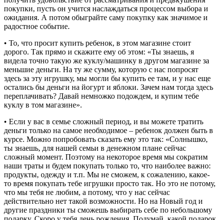
покупки, пусть он учится наслаждаться процессом выбора и
ожидания. А потом обыграйте саму покупку как значимое и
радостное событие.
• То, что просит купить ребенок, в этом магазине стоит
дорого. Так прямо и скажите ему об этом: «Ты знаешь, я
видела точно такую же куклу/машинку в другом магазине за
меньшие деньги. На ту же сумму, которую с нас попросят
здесь за эту игрушку, мы могли бы купить ее там, и у нас еще
остались бы деньги на йогурт и яблоки. Зачем нам тогда здесь
переплачивать? Давай немножко подождем, и купим тебе
куклу в том магазине».
• Если у вас в семье сложный период, и вы можете тратить
деньги только на самое необходимое – ребенок должен быть в
курсе. Можно попробовать сказать ему это так: «Солнышко,
ты знаешь, для нашей семьи в денежном плане сейчас
сложный момент. Поэтому на некоторое время мы сократим
наши траты и будем покупать только то, что наиболее важно:
продукты, одежду и т.п. Мы не сможем, к сожалению, какое-
то время покупать тебе игрушки просто так. Но это не потому,
что мы тебя не любим, а потому, что у нас сейчас
действительно нет такой возможности. Но на Новый год и
другие праздники ты сможешь выбирать себе по небольшому
подарку. Скоро у тебя день рождения. Подумай, какой подарок