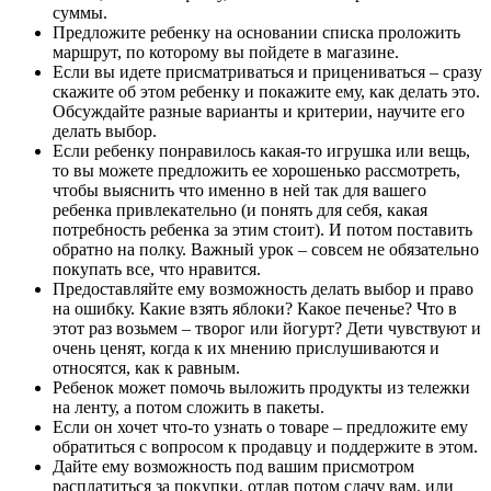
суммы.
Предложите ребенку на основании списка проложить
маршрут, по которому вы пойдете в магазине.
Если вы идете присматриваться и прицениваться – сразу
скажите об этом ребенку и покажите ему, как делать это.
Обсуждайте разные варианты и критерии, научите его
делать выбор.
Если ребенку понравилось какая-то игрушка или вещь,
то вы можете предложить ее хорошенько рассмотреть,
чтобы выяснить что именно в ней так для вашего
ребенка привлекательно (и понять для себя, какая
потребность ребенка за этим стоит). И потом поставить
обратно на полку. Важный урок – совсем не обязательно
покупать все, что нравится.
Предоставляйте ему возможность делать выбор и право
на ошибку. Какие взять яблоки? Какое печенье? Что в
этот раз возьмем – творог или йогурт? Дети чувствуют и
очень ценят, когда к их мнению прислушиваются и
относятся, как к равным.
Ребенок может помочь выложить продукты из тележки
на ленту, а потом сложить в пакеты.
Если он хочет что-то узнать о товаре – предложите ему
обратиться с вопросом к продавцу и поддержите в этом.
Дайте ему возможность под вашим присмотром
расплатиться за покупки, отдав потом сдачу вам, или