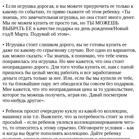
• Если игрушка дорогая, и вы можете приурочить ее только к
какому-то событию, то прямо скажите об этом ребенку. «Ты
знаешь, это замечательная игрушка, но она стоит много денег.
Мы не можем купить ее просто так, но ТЫ МОЖЕШЬ
ВЫБРАТЬ ЕЕ в качестве подарка на день рождения/Новый
год/8 Марта. Подумай об этом».
• Игрушка стоит слишком дорого, вы не готовы купить ее
даже по какому-то серьезному случаю. Вот один из вариантов,
как можно сказать: «Ты знаешь, я понимаю, что тебе очень
понравилась эта игрушка. Но мне кажется, что она стоит
неоправданно дорого. Для того чтобы купить ее, нам с папой
пришлось бы целый месяц работать и все заработанные
деньги отдать только за нее. Или, если бы мы купили ее тебе,
то ты ближайшие пару лет обходился бы совсем без подарков.
Мне кажется, что это неоправданная цена за то удовольствие,
которое ты можешь получить, играя ею. Давай посмотрим
что-нибудь другое».
• Ребенок просит очередную куклу из какой-то коллекции,
машинку или т.п. Выясните, что за потребность стоит за этой
просьбой – если ребенок увлекся коллекционированием чего-
то, то отнеситесь к этому серьезно. Обговорите условия – как
и когда вы будете пополнять коллекцию. Дайте ребенку
получить удовольствие от рассматривания и предвкушения