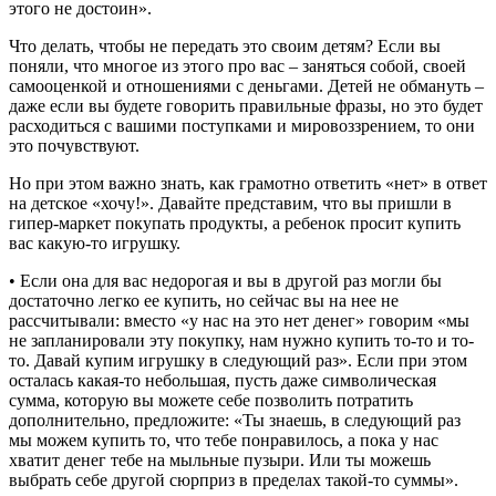
этого не достоин».
Что делать, чтобы не передать это своим детям? Если вы
поняли, что многое из этого про вас – заняться собой, своей
самооценкой и отношениями с деньгами. Детей не обмануть –
даже если вы будете говорить правильные фразы, но это будет
расходиться с вашими поступками и мировоззрением, то они
это почувствуют.
Но при этом важно знать, как грамотно ответить «нет» в ответ
на детское «хочу!». Давайте представим, что вы пришли в
гипер-маркет покупать продукты, а ребенок просит купить
вас какую-то игрушку.
• Если она для вас недорогая и вы в другой раз могли бы
достаточно легко ее купить, но сейчас вы на нее не
рассчитывали: вместо «у нас на это нет денег» говорим «мы
не запланировали эту покупку, нам нужно купить то-то и то-
то. Давай купим игрушку в следующий раз». Если при этом
осталась какая-то небольшая, пусть даже символическая
сумма, которую вы можете себе позволить потратить
дополнительно, предложите: «Ты знаешь, в следующий раз
мы можем купить то, что тебе понравилось, а пока у нас
хватит денег тебе на мыльные пузыри. Или ты можешь
выбрать себе другой сюрприз в пределах такой-то суммы».