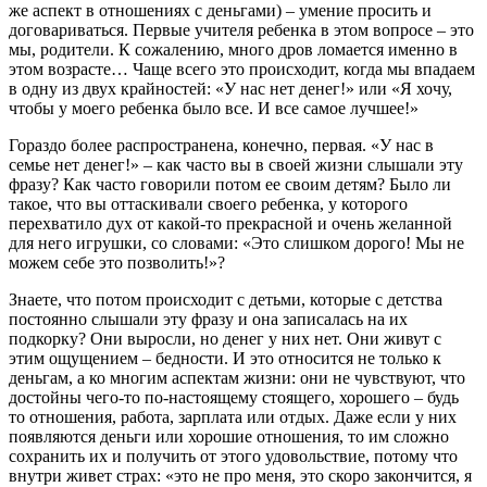
же аспект в отношениях с деньгами) – умение просить и
договариваться. Первые учителя ребенка в этом вопросе – это
мы, родители. К сожалению, много дров ломается именно в
этом возрасте… Чаще всего это происходит, когда мы впадаем
в одну из двух крайностей: «У нас нет денег!» или «Я хочу,
чтобы у моего ребенка было все. И все самое лучшее!»
Гораздо более распространена, конечно, первая. «У нас в
семье нет денег!» – как часто вы в своей жизни слышали эту
фразу? Как часто говорили потом ее своим детям? Было ли
такое, что вы оттаскивали своего ребенка, у которого
перехватило дух от какой-то прекрасной и очень желанной
для него игрушки, со словами: «Это слишком дорого! Мы не
можем себе это позволить!»?
Знаете, что потом происходит с детьми, которые с детства
постоянно слышали эту фразу и она записалась на их
подкорку? Они выросли, но денег у них нет. Они живут с
этим ощущением – бедности. И это относится не только к
деньгам, а ко многим аспектам жизни: они не чувствуют, что
достойны чего-то по-настоящему стоящего, хорошего – будь
то отношения, работа, зарплата или отдых. Даже если у них
появляются деньги или хорошие отношения, то им сложно
сохранить их и получить от этого удовольствие, потому что
внутри живет страх: «это не про меня, это скоро закончится, я