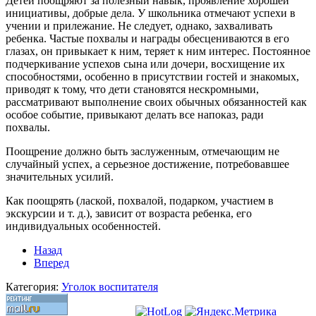
Детей поощряют за полезный навык, проявление хорошей
инициативы, добрые дела. У школьника отмечают успехи в
учении и прилежание. Не следует, однако, захваливать
ребенка. Частые похвалы и награды обесцениваются в его
глазах, он привыкает к ним, теряет к ним интерес. Постоянное
подчеркивание успехов сына или дочери, восхищение их
способностями, особенно в присутствии гостей и знакомых,
приводят к тому, что дети становятся нескромными,
рассматривают выполнение своих обычных обязанностей как
особое событие, привыкают делать все напоказ, ради
похвалы.
Поощрение должно быть заслуженным, отмечающим не
случайный успех, а серьезное достижение, потребовавшее
значительных усилий.
Как поощрять (лаской, похвалой, подарком, участием в
экскурсии и т. д.), зависит от возраста ребенка, его
индивидуальных особенностей.
Назад
Вперед
Категория:
Уголок воспитателя