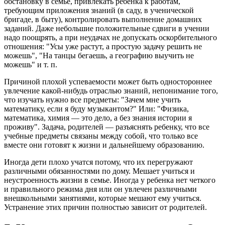
обстановку в семье, привлекать ребенка к работам,
требующим приложения знаний (в саду, в ученической
бригаде, в быту), контролировать выполнение домашних
заданий. Даже небольшие положительные сдвиги в учении
надо поощрять, а при неудачах не допускать оскорбительного
отношения: "Усы уже растут, а простую задачу решить не
можешь", "На танцы бегаешь, а географию выучить не
можешь" и т. п.
Причиной плохой успеваемости может быть одностороннее
увлечение какой-нибудь отраслью знаний, непонимание того,
что изучать нужно все предметы: "Зачем мне учить
математику, если я буду музыкантом?" Или: "Физика,
математика, химия — это дело, а без знания истории я
проживу". Задача, родителей — разъяснять ребенку, что все
учебные предметы связаны между собой, что только все
вместе они готовят к жизни и дальнейшему образованию.
Иногда дети плохо учатся потому, что их перегружают
различными обязанностями по дому. Мешает учиться и
неустроенность жизни в семье. Иногда у ребенка нет четкого
и правильного режима дня или он увлечен различными
внешкольными занятиями, которые мешают ему учиться.
Устранение этих причин полностью зависит от родителей.