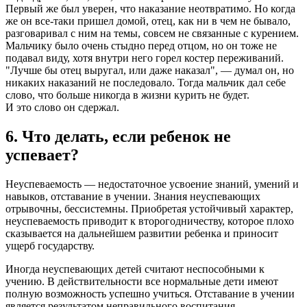
Первый же был уверен, что наказание неотвратимо. Но когда
же он все-таки пришел домой, отец, как ни в чем не бывало,
разговаривал с ним на темы, совсем не связанные с курением.
Мальчику было очень стыдно перед отцом, но он тоже не
подавал виду, хотя внутри него горел костер переживаний.
"Лучше бы отец выругал, или даже наказал", — думал он, но
никаких наказаний не последовало. Тогда мальчик дал себе
слово, что больше никогда в жизни курить не будет.
И это слово он сдержал.
6. Что делать, если ребенок не
успевает?
Неуспеваемость — недостаточное усвоение знаний, умений и
навыков, отставание в учении. Знания неуспевающих
отрывочны, бессистемны. Приобретая устойчивый характер,
неуспеваемость приводит к второгодничеству, которое плохо
сказывается на дальнейшем развитии ребенка и приносит
ущерб государству.
Иногда неуспевающих детей считают неспособными к
учению. В действительности все нормальные дети имеют
полную возможность успешно учиться. Отставание в учении
является результатом неправильного воспитания.