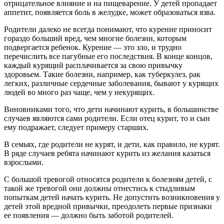
отрицательное влияние и на пищеварение. У детей пропадает
аппетит, появляется боль в желудке, может образоваться язва.
Родители далеко не всегда понимают, что курение приносит
гораздо больший вред, чем многие болезни, которым
подвергается ребенок. Курение — это зло, и трудно
перечислить все пагубные его последствия. В конце концов,
каждый курящий расплачивается за свою привычку
здоровьем. Такие болезни, например, как туберкулез, рак
легких, различные сердечные заболевания, бывают у курящих
людей во много раз чаще, чем у некурящих.
Виновниками того, что дети начинают курить, в большинстве
случаев являются сами родители. Если отец курит, то и сын
ему подражает, следует примеру старших.
В семьях, где родители не курят, и дети, как правило, не курят.
В ряде случаев ребята начинают курить из желания казаться
взрослыми.
С большой тревогой относятся родители к болезням детей, с
такой же тревогой они должны отнестись к стыдливым
попыткам детей начать курить. Не допустить возникновения у
детей этой вредной привычки, преодолеть первые признаки
ее появления — должно быть заботой родителей.