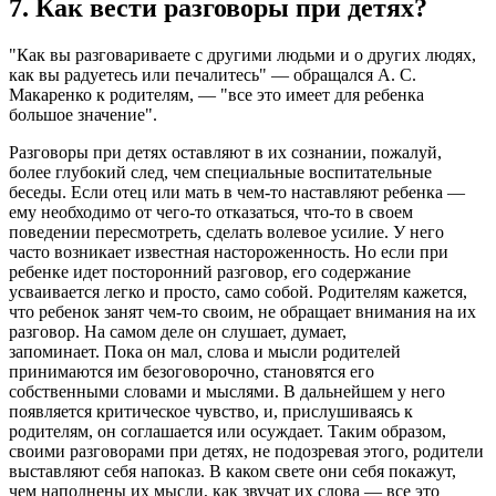
7. Как вести разговоры при детях?
"Как вы разговариваете с другими людьми и о других людях,
как вы радуетесь или печалитесь" — обращался А. С.
Макаренко к родителям, — "все это имеет для ребенка
большое значение".
Разговоры при детях оставляют в их сознании, пожалуй,
более глубокий след, чем специальные воспитательные
беседы. Если отец или мать в чем-то наставляют ребенка —
ему необходимо от чего-то отказаться, что-то в своем
поведении пересмотреть, сделать волевое усилие. У него
часто возникает известная настороженность. Но если при
ребенке идет посторонний разговор, его содержание
усваивается легко и просто, само собой. Родителям кажется,
что ребенок занят чем-то своим, не обращает внимания на их
разговор. На самом деле он слушает, думает,
запоминает. Пока он мал, слова и мысли родителей
принимаются им безоговорочно, становятся его
собственными словами и мыслями. В дальнейшем у него
появляется критическое чувство, и, прислушиваясь к
родителям, он соглашается или осуждает. Таким образом,
своими разговорами при детях, не подозревая этого, родители
выставляют себя напоказ. В каком свете они себя покажут,
чем наполнены их мысли, как звучат их слова — все это