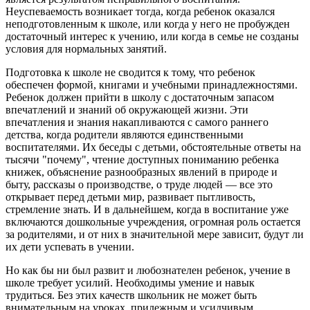
Неуспеваемость возникает тогда, когда ребенок оказался
неподготовленным к школе, или когда у него не пробужден
достаточный интерес к учению, или когда в семье не созданы
условия для нормальных занятий.
Подготовка к школе не сводится к тому, что ребенок
обеспечен формой, книгами и учебными принадлежностями.
Ребенок должен прийти в школу с достаточным запасом
впечатлений и знаний об окружающей жизни. Эти
впечатления и знания накапливаются с самого раннего
детства, когда родители являются единственными
воспитателями. Их беседы с детьми, обстоятельные ответы на
тысячи "почему", чтение доступных пониманию ребенка
книжек, объяснение разнообразных явлений в природе и
быту, рассказы о производстве, о труде людей — все это
открывает перед детьми мир, развивает пытливость,
стремление знать. И в дальнейшем, когда в воспитание уже
включаются дошкольные учреждения, огромная роль остается
за родителями, и от них в значительной мере зависит, будут ли
их дети успевать в учении.
Но как бы ни был развит и любознателен ребенок, учение в
школе требует усилий. Необходимы умение и навык
трудиться. Без этих качеств школьник не может быть
внимательным на уроках, прилежным и усидчивым.