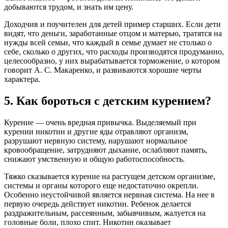
добываются трудом, и знать им цену.
Доходчив и поучителен для детей пример старших. Если дети
видят, что деньги, заработанные отцом и матерью, тратятся на
нужды всей семьи, что каждый в семье думает не столько о
себе, сколько о других, что расходы производятся продуманно,
целесообразно, у них вырабатывается торможение, о котором
говорит А. С. Макаренко, и развиваются хорошие черты
характера.
5. Как бороться с детским курением?
Курение — очень вредная привычка. Выделяемый при
курении никотин и другие яды отравляют организм,
разрушают нервную систему, нарушают нормальное
кровообращение, затрудняют дыхание, ослабляют память,
снижают умственную и общую работоспособность.
Тяжко сказывается курение на растущем детском организме,
системы и органы которого еще недостаточно окрепли.
Особенно неустойчивой является нервная система. На нее в
первую очередь действует никотин. Ребенок делается
раздражительным, рассеянным, забывчивым, жалуется на
головные боли, плохо спит. Никотин оказывает