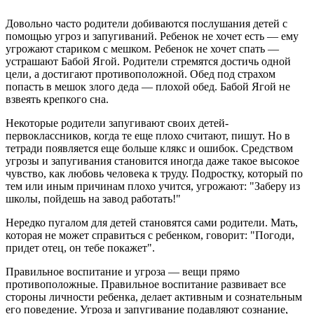
Довольно часто родители добиваются послушания детей с
помощью угроз и запугиваний. Ребенок не хочет есть — ему
угрожают стариком с мешком. Ребенок не хочет спать —
устрашают Бабой Ягой. Родители стремятся достичь одной
цели, а достигают противоположной. Обед под страхом
попасть в мешок злого деда — плохой обед. Бабой Ягой не
взвеять крепкого сна.
Некоторые родители запугивают своих детей-
первоклассников, когда те еще плохо считают, пишут. Но в
тетради появляется еще больше клякс и ошибок. Средством
угрозы и запугивания становится иногда даже такое высокое
чувство, как любовь человека к труду. Подростку, который по
тем или иным причинам плохо учится, угрожают: "Заберу из
школы, пойдешь на завод работать!"
Нередко пугалом для детей становятся сами родители. Мать,
которая не может справиться с ребенком, говорит: "Погоди,
придет отец, он тебе покажет".
Правильное воспитание и угроза — вещи прямо
противоположные. Правильное воспитание развивает все
стороны личности ребенка, делает активным и сознательным
его поведение. Угроза и запугивание подавляют сознание,