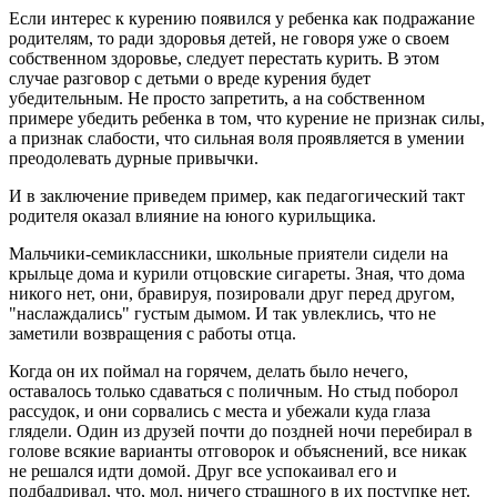
Если интерес к курению появился у ребенка как подражание
родителям, то ради здоровья детей, не говоря уже о своем
собственном здоровье, следует перестать курить. В этом
случае разговор с детьми о вреде курения будет
убедительным. Не просто запретить, а на собственном
примере убедить ребенка в том, что курение не признак силы,
а признак слабости, что сильная воля проявляется в умении
преодолевать дурные привычки.
И в заключение приведем пример, как педагогический такт
родителя оказал влияние на юного курильщика.
Мальчики-семиклассники, школьные приятели сидели на
крыльце дома и курили отцовские сигареты. Зная, что дома
никого нет, они, бравируя, позировали друг перед другом,
"наслаждались" густым дымом. И так увлеклись, что не
заметили возвращения с работы отца.
Когда он их поймал на горячем, делать было нечего,
оставалось только сдаваться с поличным. Но стыд поборол
рассудок, и они сорвались с места и убежали куда глаза
глядели. Один из друзей почти до поздней ночи перебирал в
голове всякие варианты отговорок и объяснений, все никак
не решался идти домой. Друг все успокаивал его и
подбадривал, что, мол, ничего страшного в их поступке нет.