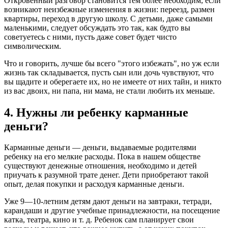
Откровенный разговор становится тем более необходим, если
возникают неизбежные изменения в жизни: переезд, размен
квартиры, переход в другую школу. С детьми, даже самыми
маленькими, следует обсуждать это так, как будто вы
советуетесь с ними, пусть даже совет будет чисто
символическим.
Что и говорить, лучше бы всего "этого избежать", но уж если
жизнь так складывается, пусть сын или дочь чувствуют, что
вы щадите и оберегаете их, но не имеете от них тайн, и никто
из вас двоих, ни папа, ни мама, не стали любить их меньше.
4. Нужны ли ребенку карманные
деньги?
Карманные деньги — деньги, выдаваемые родителями
ребенку на его мелкие расходы. Пока в нашем обществе
существуют денежные отношения, необходимо и детей
приучать к разумной трате денег. Дети приобретают такой
опыт, делая покупки и расходуя карманные деньги.
Уже 9—10-летним детям дают деньги на завтраки, тетради,
карандаши и другие учебные принадлежности, на посещение
катка, театра, кино и т. д. Ребенок сам планирует свои