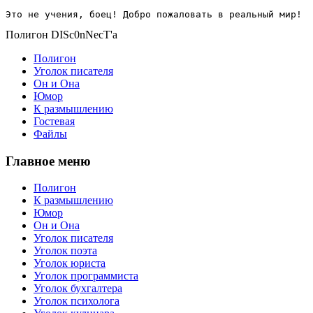
Это не учения, боец! Добро пожаловать в реальный мир!
Полигон DISc0nNecT'a
Полигон
Уголок писателя
Он и Она
Юмор
К размышлению
Гостевая
Файлы
Главное меню
Полигон
К размышлению
Юмор
Он и Она
Уголок писателя
Уголок поэта
Уголок юриста
Уголок программиста
Уголок бухгалтера
Уголок психолога