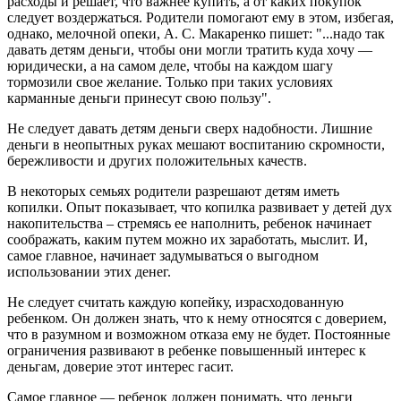
расходы и решает, что важнее купить, а от каких покупок
следует воздержаться. Родители помогают ему в этом, избегая,
однако, мелочной опеки, А. С. Макаренко пишет: "...надо так
давать детям деньги, чтобы они могли тратить куда хочу —
юридически, а на самом деле, чтобы на каждом шагу
тормозили свое желание. Только при таких условиях
карманные деньги принесут свою пользу".
Не следует давать детям деньги сверх надобности. Лишние
деньги в неопытных руках мешают воспитанию скромности,
бережливости и других положительных качеств.
В некоторых семьях родители разрешают детям иметь
копилки. Опыт показывает, что копилка развивает у детей дух
накопительства – стремясь ее наполнить, ребенок начинает
соображать, каким путем можно их заработать, мыслит. И,
самое главное, начинает задумываться о выгодном
использовании этих денег.
Не следует считать каждую копейку, израсходованную
ребенком. Он должен знать, что к нему относятся с доверием,
что в разумном и возможном отказа ему не будет. Постоянные
ограничения развивают в ребенке повышенный интерес к
деньгам, доверие этот интерес гасит.
Самое главное — ребенок должен понимать, что деньги