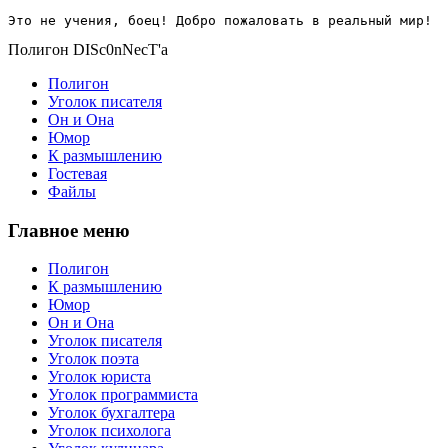
Это не учения, боец! Добро пожаловать в реальный мир!
Полигон DISc0nNecT'a
Полигон
Уголок писателя
Он и Она
Юмор
К размышлению
Гостевая
Файлы
Главное меню
Полигон
К размышлению
Юмор
Он и Она
Уголок писателя
Уголок поэта
Уголок юриста
Уголок программиста
Уголок бухгалтера
Уголок психолога