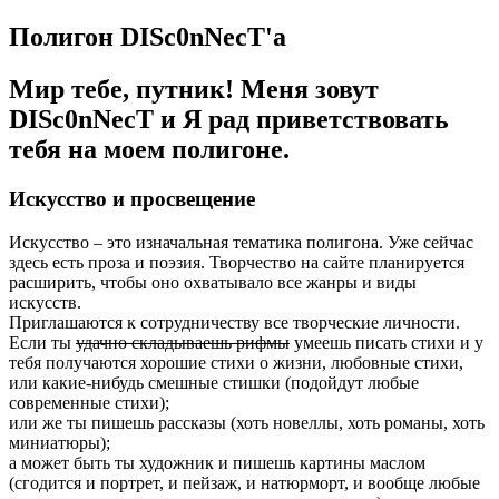
Полигон DISc0nNecT'a
Мир тебе, путник! Меня зовут
DISc0nNecT и Я рад приветствовать
тебя на моем полигоне.
Искусство и просвещение
Искусство – это изначальная тематика полигона. Уже сейчас
здесь есть проза и поэзия. Творчество на сайте планируется
расширить, чтобы оно охватывало все жанры и виды
искусств.
Приглашаются к сотрудничеству все творческие личности.
Если ты
удачно складываешь рифмы
умеешь писать стихи и у
тебя получаются хорошие стихи о жизни, любовные стихи,
или какие-нибудь смешные стишки (подойдут любые
современные стихи);
или же ты пишешь рассказы (хоть новеллы, хоть романы, хоть
миниатюры);
а может быть ты художник и пишешь картины маслом
(сгодится и портрет, и пейзаж, и натюрморт, и вообще любые